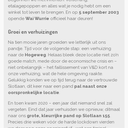
etalagepoppen en alles wat je nodig hebt om een
winkel tot leven te brengen. En op
5 september 2003
opende
Wai Wurrie
officieel haar deuren!
Groei en verhuizingen
Na tien mooie jaren groeiden we letterlijk uit ons
pandje. Tijd voor de volgende stap: een verhuizing
naar de
Hogeweg
. Helaas bleek deze locatie niet zo’n
goede match, mede door de economische crisis en –
niet onbelangrijk – het faillissement van V&D kort na
onze verhuizing, wat de hele omgeving raakte.
Gelukkig konden we op tijd terug naar de vertrouwde
Slotlaan, dit keer naar een pand
pal naast onze
oorspronkelijke locatie
.
En toen kwam 2020 – een jaar dat niemand snel zal
vergeten. Eind dat jaar verhuisden we opnieuw, ditmaal
naar ons
grote, kleurrijke pand op Slotlaan 155
.
Precies drie weken vóór de harde lockdown vierden