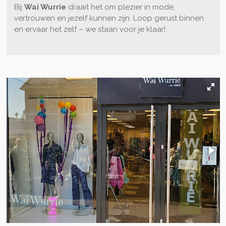
Bij
Wai Wurrie
draait het om plezier in mode,
vertrouwen en jezelf kunnen zijn. Loop gerust binnen
en ervaar het zelf – we staan voor je klaar!