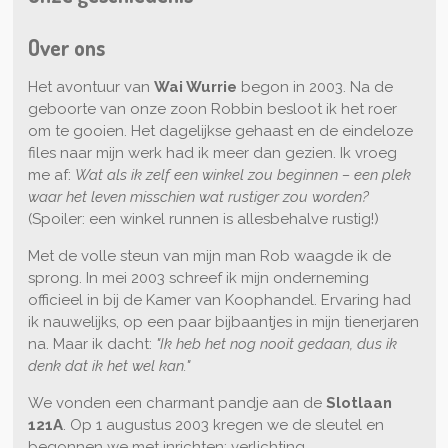
Over ons
Het avontuur van
Wai Wurrie
begon in 2003. Na de
geboorte van onze zoon Robbin besloot ik het roer
om te gooien. Het dagelijkse gehaast en de eindeloze
files naar mijn werk had ik meer dan gezien. Ik vroeg
me af:
Wat als ik zelf een winkel zou beginnen – een plek
waar het leven misschien wat rustiger zou worden?
(Spoiler: een winkel runnen is allesbehalve rustig!)
Met de volle steun van mijn man Rob waagde ik de
sprong. In mei 2003 schreef ik mijn onderneming
officieel in bij de Kamer van Koophandel. Ervaring had
ik nauwelijks, op een paar bijbaantjes in mijn tienerjaren
na. Maar ik dacht:
"Ik heb het nog nooit gedaan, dus ik
denk dat ik het wel kan."
We vonden een charmant pandje aan de
Slotlaan
121A
. Op 1 augustus 2003 kregen we de sleutel en
begonnen we met inrichten: verlichting,