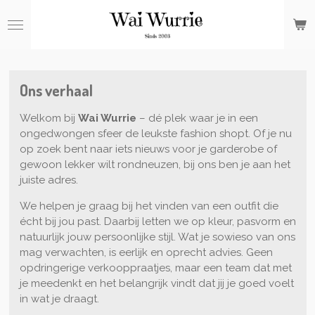
Ga
direct
naar
de
hoofdinhoud
Ons verhaal
Welkom bij
Wai Wurrie
– dé plek waar je in een
ongedwongen sfeer de leukste fashion shopt. Of je nu
op zoek bent naar iets nieuws voor je garderobe of
gewoon lekker wilt rondneuzen, bij ons ben je aan het
juiste adres.
We helpen je graag bij het vinden van een outfit die
écht bij jou past. Daarbij letten we op kleur, pasvorm en
natuurlijk jouw persoonlijke stijl. Wat je sowieso van ons
mag verwachten, is eerlijk en oprecht advies. Geen
opdringerige verkooppraatjes, maar een team dat met
je meedenkt en het belangrijk vindt dat jij je goed voelt
in wat je draagt.