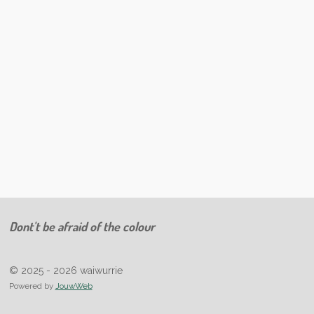
Dont't be afraid of the colour
© 2025 - 2026 waiwurrie
Powered by
JouwWeb