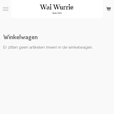
Ga
direct
naar
de
hoofdinhoud
Winkelwagen
Er zitten geen artikelen (meer) in de winkelwagen.